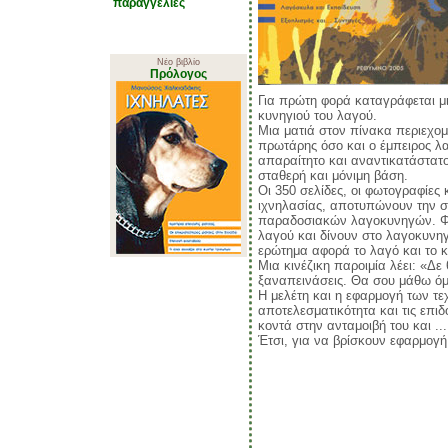
παραγγελίες
Νέο βιβλίο
Πρόλογος
Για πρώτη φορά καταγράφεται μ
κυνηγιού του λαγού.
Μια ματιά στον πίνακα περιεχομ
πρωτάρης όσο και ο έμπειρος λαγ
απαραίτητο και αναντικατάστατο
σταθερή και μόνιμη βάση.
Οι 350 σελίδες, οι φωτογραφίες
ιχνηλασίας, αποτυπώνουν την σ
παραδοσιακών λαγοκυνηγών. Φω
λαγού και δίνουν στο λαγοκυνη
ερώτημα αφορά το λαγό και το κ
Μια κινέζικη παροιμία λέει: «Δ
ξαναπεινάσεις. Θα σου μάθω όμ
Η μελέτη και η εφαρμογή των τε
αποτελεσματικότητα και τις επι
κοντά στην ανταμοιβή του και ..
Έτσι, για να βρίσκουν εφαρμογή 