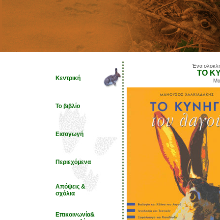
Ένα ολοκλη
ΤΟ Κ
Κεντρική
Μα
Το βιβλίο
Εισαγωγή
Περιεχόμενα
Απόψεις &
σχόλια
Επικοινωνία&